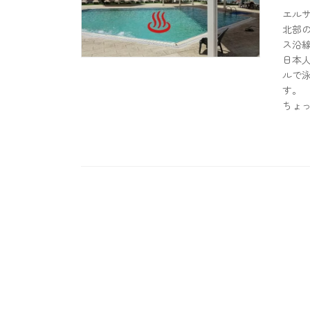
エルサ
北部の
ス沿
日本
ルで
す。
ちょ