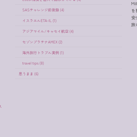
Mi
SASチャレンジ前後録 (4)
を
安
イスラエルETA-IL (1)
旅
アジアマイル/キャセイ航空 (4)
セゾンプラチナAMEX (2)
海外旅行トラブル実例 (1)
travel tips (8)
思うまま (6)
ス