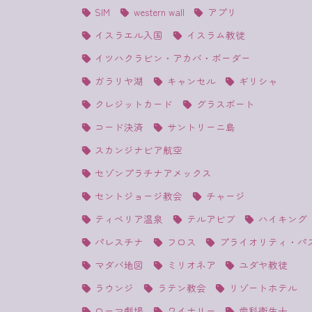
SIM
western wall
アプリ
イスラエル入国
イスラム教徒
イツハクラビン・アカバ・ボーダー
ガラリヤ湖
キャンセル
ギリシャ
クレジットカード
グラスボート
コード決済
サントリーニ島
スカンジナビア航空
セゾンプラチナアメックス
セントジョージ教会
チャージ
ティベリア温泉
テルアビブ
ハイキング
パレスチナ
フロス
プライオリティ・パ
マダバ地図
ミリオネア
ユダヤ教徒
ラウンジ
ラテン教会
リゾートホテル
ローマ劇場
ワイナリー
歯科衛生士