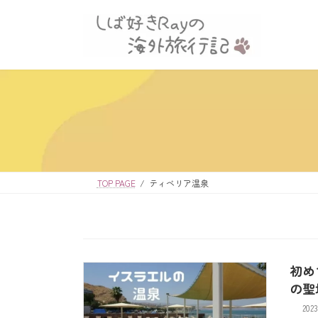
コ
ナ
ン
ビ
テ
ゲ
ン
ー
ツ
シ
へ
ョ
ス
ン
キ
に
ッ
移
プ
動
TOP PAGE
ティベリア温泉
初め
の聖
2023