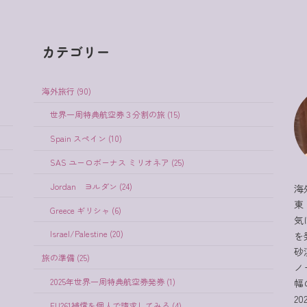
カテゴリー
海外旅行 (90)
世界一周特典航空券３分割の旅 (15)
Spain スペイン (10)
SAS ユーロボーナス ミリオネア (25)
Jordan ヨルダン (24)
海
東
Greece ギリシャ (6)
気
Israel/Palestine (20)
を
砂
旅の準備 (25)
ノ
2025年世界一周特典航空券発券 (1)
幅
2
EU261補償を個人で請求してみる (4)