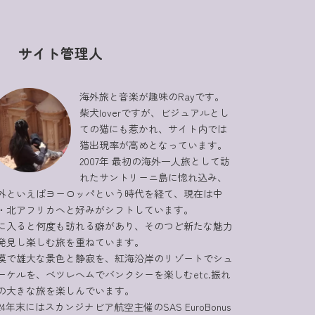
サイト管理人
海外旅と音楽が趣味のRayです。
柴犬loverですが、ビジュアルとし
ての猫にも惹かれ、サイト内では
猫出現率が高めとなっています。
2007年 最初の海外一人旅として訪
れたサントリーニ島に惚れ込み、
外といえばヨーロッパという時代を経て、現在は中
・北アフリカへと好みがシフトしています。
に入ると何度も訪れる癖があり、そのつど新たな魅力
発見し楽しむ旅を重ねています。
漠で雄大な景色と静寂を、紅海沿岸のリゾートでシュ
ーケルを、ベツレヘムでバンクシーを楽しむetc.振れ
の大きな旅を楽しんでいます。
024年末にはスカンジナビア航空主催のSAS EuroBonus