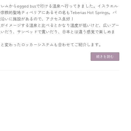
レムからegged busで行ける温泉へ行ってきました。イスラエル
宗教的聖地ティベリアにあるその名もTeberias Hot Springs。バ
線沿いに施設があるので、アクセス良好！
人がイメージする温泉と比べるとかなり温度が低いけど、広いプー
泳いだり、サンベッドで寛いだり、日本とは違う感覚で楽しめま
っと変わったロッカーシステムも合わせてご紹介します。
続きを読む