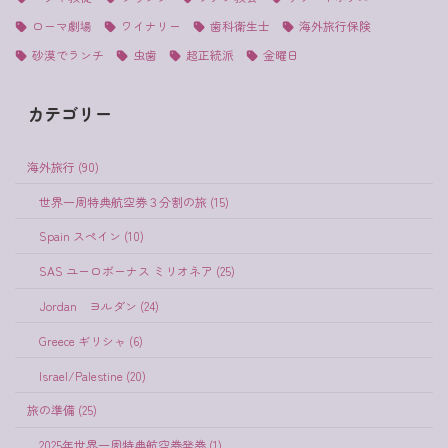
ローマ劇場
ワイナリー
歯科衛生士
海外旅行保険
砂漠でランチ
虫歯
超正統派
金曜日
カテゴリー
海外旅行 (90)
世界一周特典航空券３分割の旅 (15)
Spain スペイン (10)
SAS ユーロボーナス ミリオネア (25)
Jordan ヨルダン (24)
Greece ギリシャ (6)
Israel/Palestine (20)
旅の準備 (25)
2025年世界一周特典航空券発券 (1)