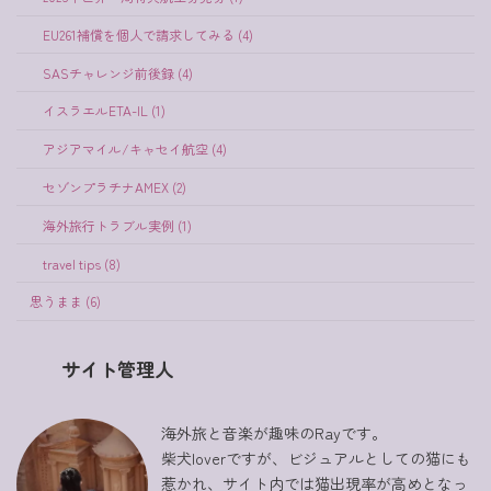
EU261補償を個人で請求してみる (4)
SASチャレンジ前後録 (4)
イスラエルETA-IL (1)
アジアマイル/キャセイ航空 (4)
セゾンプラチナAMEX (2)
海外旅行トラブル実例 (1)
travel tips (8)
思うまま (6)
サイト管理人
海外旅と音楽が趣味のRayです。
柴犬loverですが、ビジュアルとしての猫にも
惹かれ、サイト内では猫出現率が高めとなっ