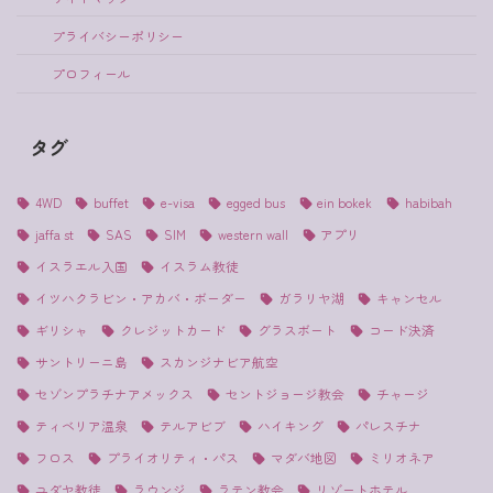
プライバシーポリシー
プロフィール
タグ
4WD
buffet
e-visa
egged bus
ein bokek
habibah
jaffa st
SAS
SIM
western wall
アプリ
イスラエル入国
イスラム教徒
イツハクラビン・アカバ・ボーダー
ガラリヤ湖
キャンセル
ギリシャ
クレジットカード
グラスボート
コード決済
サントリーニ島
スカンジナビア航空
セゾンプラチナアメックス
セントジョージ教会
チャージ
ティベリア温泉
テルアビブ
ハイキング
パレスチナ
フロス
プライオリティ・パス
マダバ地図
ミリオネア
ユダヤ教徒
ラウンジ
ラテン教会
リゾートホテル