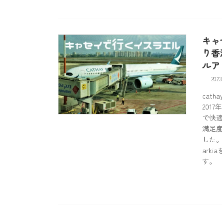
キャ
り香
ルア
2023
cath
201
で快
満足
した
ark
す。