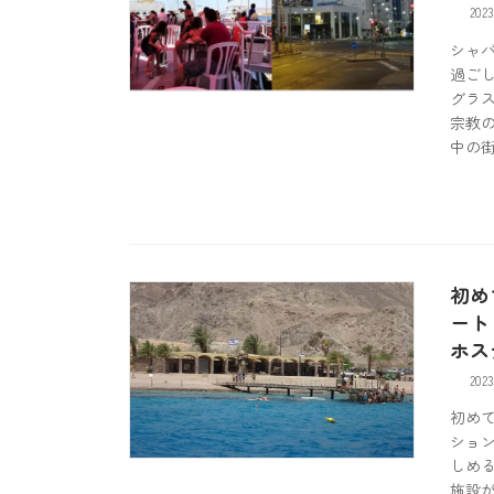
202
シャ
過ご
グラ
宗教
中の
初め
ート 
ホス
2023
初めて
ショ
しめるc
施設