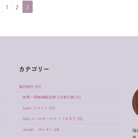
固
固
固
1
2
3
定
定
定
ペ
ペ
ペ
ー
ー
ー
ジ
ジ
ジ
カテゴリー
海外旅行 (90)
世界一周特典航空券３分割の旅 (15)
Spain スペイン (10)
SAS ユーロボーナス ミリオネア (25)
Jordan ヨルダン (24)
海
東