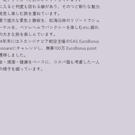
に入ると何度も訪れる癖があり、そのつど新たな魅力
発見し楽しむ旅を重ねています。
漠で雄大な景色と静寂を、紅海沿岸のリゾートでシュ
ーケルを、ベツレヘムでバンクシーを楽しむetc.振れ
の大きな旅を楽しんでいます。
024年末にはスカンジナビア航空主催のSAS EuroBonus
llionareにチャレンジし、無事100万 EuroBonus point
獲得しました。
全・清潔・健康をベースに、コスパ面も考慮した一人
の様子を綴っています。