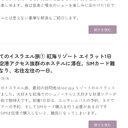
を楽しめます。夜は音楽と噴水のショーを楽しみに出かけた1日で
。
テルとは思えない豪華な朝食もご紹介します。
続きを読む
てのイスラエル旅① 紅海リゾート エイラット1日
空港アクセス抜群のホステルに滞在。SIMカード難
なり、右往左往の一日。
-08-26
のイスラエル旅、最初の訪問地はred sea リゾートのエイラット
びました。大好きな紅海でのシュノーケルと大好きな砂漠ツアーが
る街で期待大です。到着1日目は、エルサレムバスの予約、ネゲヴ
ツアーの予約、そしてSIMカード購入を行う必要があるのです
。SIMは空港で購入しないと、難民になってしまいます。
続きを読む