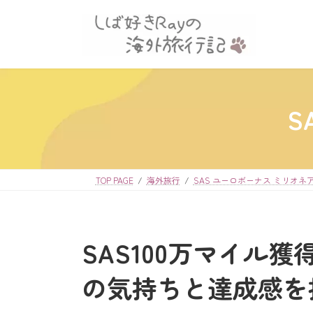
コ
ナ
ン
ビ
テ
ゲ
ン
ー
ツ
シ
へ
ョ
S
ス
ン
キ
に
ッ
移
プ
動
TOP PAGE
海外旅行
SAS ユーロボーナス ミリオネ
SAS100万マイル獲
の気持ちと達成感を