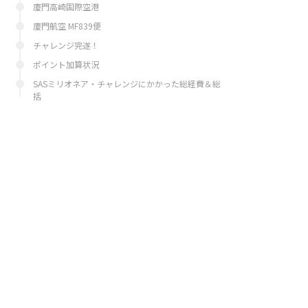
廈門高崎国際空港
廈門航空 MF839便
チャレンジ完遂！
ポイント加算状況
SASミリオネア・チャレンジにかかった総経費＆総
括