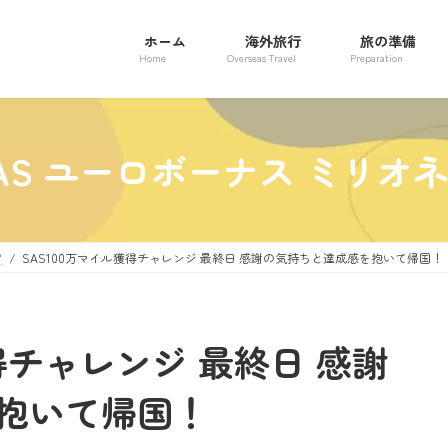
ホーム
海外旅行
旅の準備
Home
Overseas Travel
Preparation
AS ユーロボーナス ミリオ
ア
SAS100万マイル獲得チャレンジ 最終日 感謝の気持ちと達成感を抱いて帰国！
得チャレンジ 最終日 感謝
抱いて帰国！