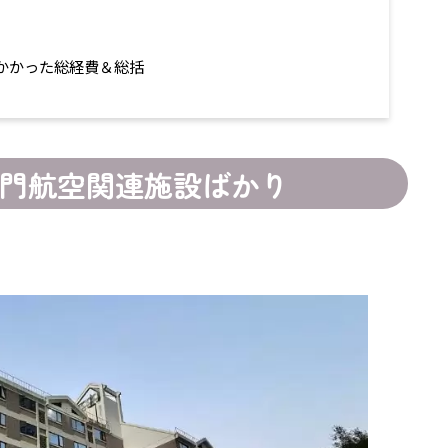
にかかった総経費＆総括
、廈門航空関連施設ばかり