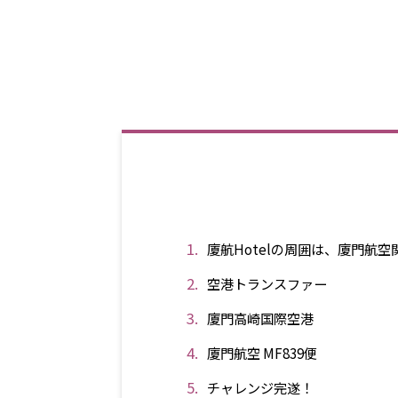
廈航Hotelの周囲は、廈門航
空港トランスファー
廈門高崎国際空港
廈門航空 MF839便
チャレンジ完遂！