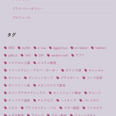
プライバシーポリシー
プロフィール
タグ
4WD
buffet
e-visa
egged bus
ein bokek
habibah
jaffa st
SAS
SIM
western wall
アプリ
イスラエル入国
イスラム教徒
イツハクラビン・アカバ・ボーダー
ガラリヤ湖
キャンセル
ギリシャ
クレジットカード
グラスボート
コード決済
サントリーニ島
スカンジナビア航空
セゾンプラチナアメックス
セントジョージ教会
チャージ
ティベリア温泉
テルアビブ
ハイキング
パレスチナ
フロス
プライオリティ・パス
マダバ地図
ミリオネア
ユダヤ教徒
ラウンジ
ラテン教会
リゾートホテル