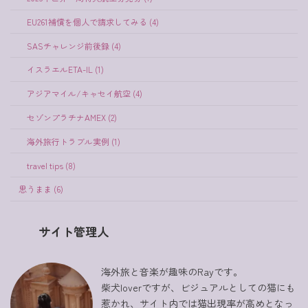
EU261補償を個人で請求してみる (4)
SASチャレンジ前後録 (4)
イスラエルETA-IL (1)
アジアマイル/キャセイ航空 (4)
セゾンプラチナAMEX (2)
海外旅行トラブル実例 (1)
travel tips (8)
思うまま (6)
サイト管理人
海外旅と音楽が趣味のRayです。
柴犬loverですが、ビジュアルとしての猫にも
惹かれ、サイト内では猫出現率が高めとなっ