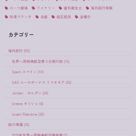
ローマ劇場
ワイナリー
歯科衛生士
海外旅行保険
砂漠でランチ
虫歯
超正統派
金曜日
カテゴリー
海外旅行 (90)
世界一周特典航空券３分割の旅 (15)
Spain スペイン (10)
SAS ユーロボーナス ミリオネア (25)
Jordan ヨルダン (24)
Greece ギリシャ (6)
Israel/Palestine (20)
旅の準備 (25)
2025年世界一周特典航空券発券 (1)