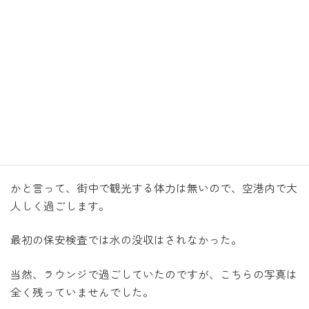
KLMでジャカルタへ
チェックアウト時間ギリギリまで部屋で過ごし、ゆっくり
ターミナルへ移動します。
タイミングよくシャトルバスに乗れて、順調にターミナル
到着。
本日のフライトは17:05。時間はたっぷりあります。
かと言って、街中で観光する体力は無いので、空港内で大
人しく過ごします。
最初の保安検査では水の没収はされなかった。
当然、ラウンジで過ごしていたのですが、こちらの写真は
全く残っていませんでした。