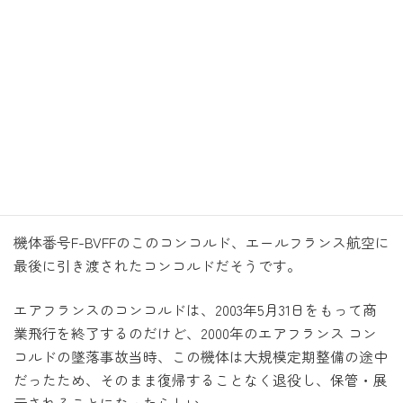
さらにtaxiing中の景色を楽しんでいたら、これが目に飛び
込んできました。
超音速旅客機 CONCORDE
コンコルド
!!
尖ったくちばし、幅の広い翼、スレンダーなボディー、カ
ッコイイ。
実物を観れるとは…感動です。
機体番号F-BVFFのこのコンコルド、エールフランス航空に
最後に引き渡されたコンコルドだそうです。
エアフランスのコンコルドは、2003年5月31日をもって商
業飛行を終了するのだけど、2000年のエアフランス コン
コルドの墜落事故当時、この機体は大規模定期整備の途中
だったため、そのまま復帰することなく退役し、保管・展