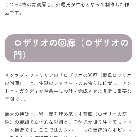
これら4枚の青銅扉も、外尾氏が中心となって制作した作
品です。
ロザリオの回廊（ロザリオの
門）
サグラダ・ファミリアの「ロザリオの回廊（聖母ロサリオ
の回廊）」は、生誕のファサードの右傍らに位置し、アン
トニ・ガウディが存命中に設計・完成させた非常に重要な
空間です。
最大の特徴は、壁一面を埋め尽くす薔薇（ロザリオの語
源）の繊細で立体的な彫刻と、自然光が降り注ぐ美しいド
ーム構造です。ここではカタルーニャの伝統的なボビンレ